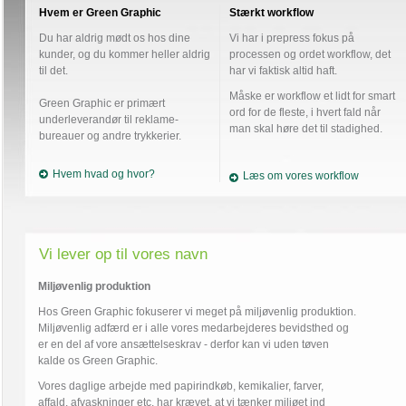
Hvem er Green Graphic
Stærkt workflow
Du har aldrig mødt os hos dine
Vi har i prepress fokus på
kunder, og du kommer heller aldrig
processen og ordet workflow, det
til det.
har vi faktisk altid haft.
Måske er workflow et lidt for smart
Green Graphic er primært
ord for de fleste, i hvert fald når
underleverandør til reklame-
man skal høre det til stadighed.
bureauer og andre trykkerier.
Hvem hvad og hvor?
Læs om vores workflow
Vi lever op til vores navn
Miljøvenlig produktion
Hos Green Graphic fokuserer vi meget på miljøvenlig produktion.
Miljøvenlig adfærd er i alle vores medarbejderes bevidsthed og
er en del af vore ansættelseskrav - derfor kan vi uden tøven
kalde os Green Graphic.
Vores daglige arbejde med papirindkøb, kemikalier, farver,
affald, afvaskninger etc. har krævet, at vi tænker miljøet ind