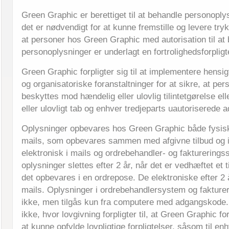
Green Graphic er berettiget til at behandle personoply
det er nødvendigt for at kunne fremstille og levere try
at personer hos Green Graphic med autorisation til at
personoplysninger er underlagt en fortrolighedsforpligt
Green Graphic forpligter sig til at implementere hens
og organisatoriske foranstaltninger for at sikre, at per
beskyttes mod hændelig eller ulovlig tilintetgørelse el
eller ulovligt tab og enhver tredjeparts uautoriserede 
Oplysninger opbevares hos Green Graphic både fysisk i
mails, som opbevares sammen med afgivne tilbud og i
elektronisk i mails og ordrebehandler- og fakturering
oplysninger slettes efter 2 år, når det er vedhæftet et t
det opbevares i en ordrepose. De elektroniske efter 2 å
mails. Oplysninger i ordrebehandlersystem og fakture
ikke, men tilgås kun fra computere med adgangskode.
ikke, hvor lovgivning forpligter til, at Green Graphic f
at kunne opfylde lovpligtige forpligtelser, såsom til e