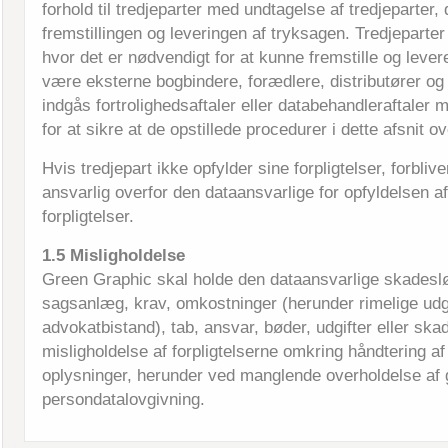
forhold til tredjeparter med undtagelse af tredjeparter, d
fremstillingen og leveringen af tryksagen. Tredjeparter 
hvor det er nødvendigt for at kunne fremstille og levere
være eksterne bogbindere, forædlere, distributører o
indgås fortrolighedsaftaler eller databehandleraftaler
for at sikre at de opstillede procedurer i dette afsnit o
Hvis tredjepart ikke opfylder sine forpligtelser, forbliv
ansvarlig overfor den dataansvarlige for opfyldelsen af
forpligtelser.
1.5 Misligholdelse
Green Graphic skal holde den dataansvarlige skadeslø
sagsanlæg, krav, omkostninger (herunder rimelige udgif
advokatbistand), tab, ansvar, bøder, udgifter eller ska
misligholdelse af forpligtelserne omkring håndtering af
oplysninger, herunder ved manglende overholdelse af
persondatalovgivning.